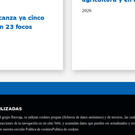
2026
canza ya cinco
on 23 focos
ILIZADAS
grupo Ibercaja, se utilizan cookies propias (ficheros de datos anónimos) y de terceros, las cual
interacciones de la navegación en un sitio Web, y acumulan datos que pueden ser actualizados y
te con el nº 1689.
n nuestra sección Política de cookies
Política de cookies