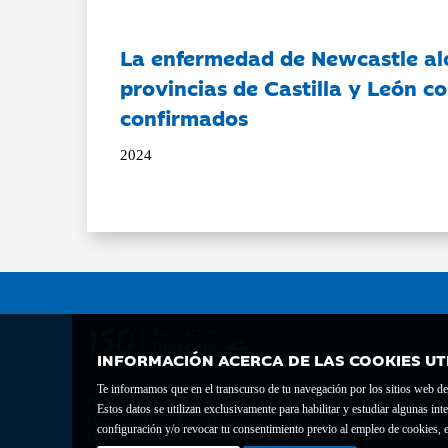
La enfermedad de Newcastle al
provincias de Castilla y León c
confirmados
2024
INFORMACIÓN ACERCA DE LAS COOKIES UT
Te informamos que en el transcurso de tu navegación por los sitios web del 
Fundación Bancaria Ibercaja C.I.F. G-50000652.
Estos datos se utilizan exclusivamente para habilitar y estudiar algunas 
Inscrita en el Registro de Fundaciones del Mº de Educación, Cultura y Depor
configuración y/o revocar tu consentimiento previo al empleo de cookies, e
Domicilio social: Joaquín Costa, 13. 50001 Zaragoza.