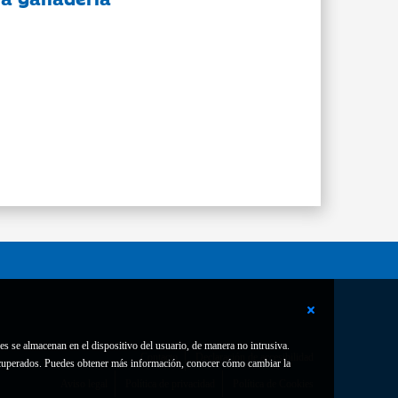
es se almacenan en el dispositivo del usuario, de manera no intrusiva.
Contacto
Declaración de accesibilidad
 recuperados. Puedes obtener más información, conocer cómo cambiar la
Aviso legal
Política de privacidad
Política de Cookies