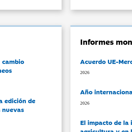
Informes mon
l cambio
Acuerdo UE-Mer
neos
2026
Año internaciona
a edición de
2026
s nuevas
El impacto de la i
agricultura y en