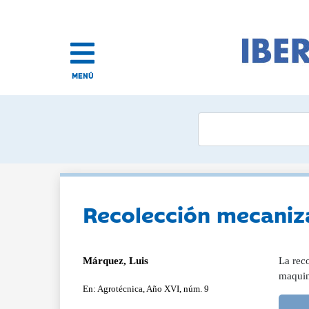
MENÚ
Recolección mecaniza
Márquez, Luis
La rec
maquin
En: Agrotécnica, Año XVI, núm. 9