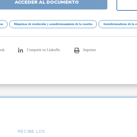
ACCEDER AL DOCUMENTO
as
Máquinas de recolección y acondicionamiento de la cosecha
Acondicionadoras de la c
ook
Compartir en LinkedIn
Imprimir
RECIBE LOS