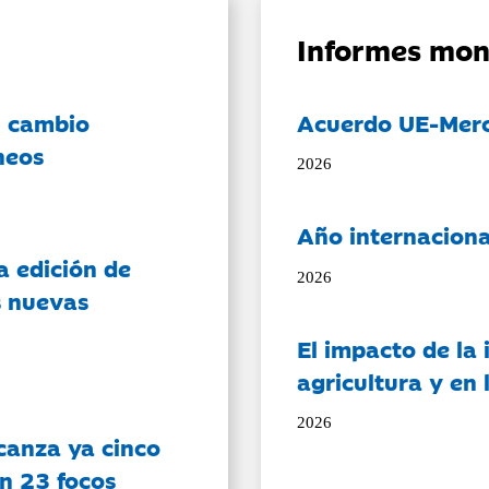
Informes mon
l cambio
Acuerdo UE-Mer
neos
2026
Año internaciona
a edición de
2026
s nuevas
El impacto de la i
agricultura y en
2026
canza ya cinco
on 23 focos