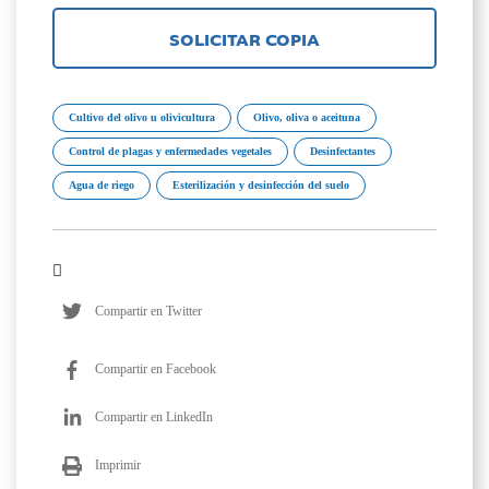
SOLICITAR COPIA
Cultivo del olivo u olivicultura
Olivo, oliva o aceituna
Control de plagas y enfermedades vegetales
Desinfectantes
Agua de riego
Esterilización y desinfección del suelo
Compartir en Twitter
Compartir en Facebook
Compartir en LinkedIn
Imprimir