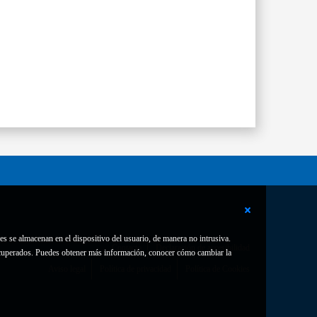
es se almacenan en el dispositivo del usuario, de manera no intrusiva.
Contacto
Declaración de accesibilidad
 recuperados. Puedes obtener más información, conocer cómo cambiar la
Aviso legal
Política de privacidad
Política de Cookies