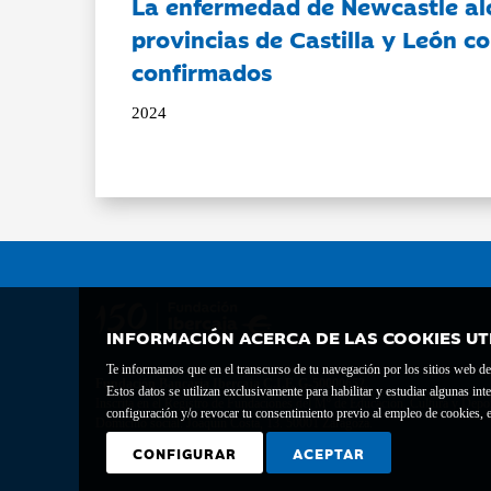
La enfermedad de Newcastle al
provincias de Castilla y León c
confirmados
2024
INFORMACIÓN ACERCA DE LAS COOKIES UT
Te informamos que en el transcurso de tu navegación por los sitios web del 
Fundación Bancaria Ibercaja C.I.F. G-50000652.
Estos datos se utilizan exclusivamente para habilitar y estudiar algunas 
Inscrita en el Registro de Fundaciones del Mº de Educación, Cultura y Depor
configuración y/o revocar tu consentimiento previo al empleo de cookies, e
Domicilio social: Joaquín Costa, 13. 50001 Zaragoza.
CONFIGURAR
ACEPTAR