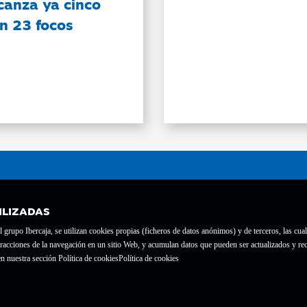
canza ya cinco
on 23 focos
ILIZADAS
grupo Ibercaja, se utilizan cookies propias (ficheros de datos anónimos) y de terceros, las cual
interacciones de la navegación en un sitio Web, y acumulan datos que pueden ser actualizados y
te con el nº 1689.
n nuestra sección Política de cookies
Política de cookies