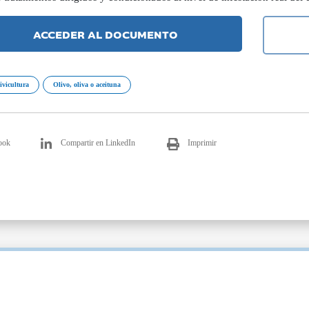
ACCEDER AL DOCUMENTO
livicultura
Olivo, oliva o aceituna
ook
Compartir en LinkedIn
Imprimir