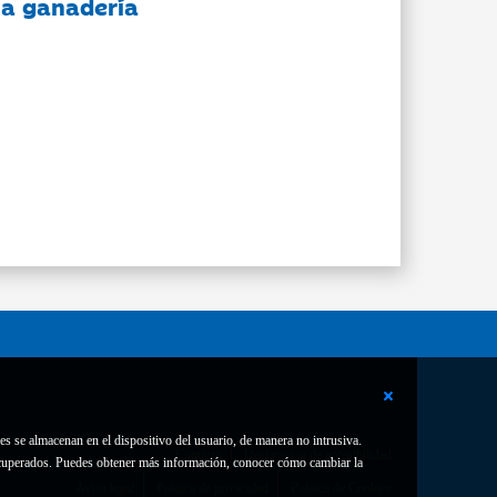
 la ganadería
es se almacenan en el dispositivo del usuario, de manera no intrusiva.
Contacto
Declaración de accesibilidad
 recuperados. Puedes obtener más información, conocer cómo cambiar la
Aviso legal
Política de privacidad
Política de Cookies