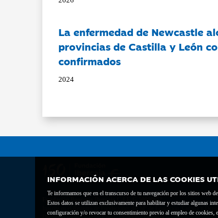
La enfermedad de Newcastle al
provincias de Castilla y León c
confirmados
2024
INFORMACIÓN ACERCA DE LAS COOKIES UT
Te informamos que en el transcurso de tu navegación por los sitios web del 
Fundación Bancaria Ibercaja C.I.F. G-50000652.
Estos datos se utilizan exclusivamente para habilitar y estudiar algunas 
Inscrita en el Registro de Fundaciones del Mº de Educación, Cultura y Depor
configuración y/o revocar tu consentimiento previo al empleo de cookies, e
Domicilio social: Joaquín Costa, 13. 50001 Zaragoza.