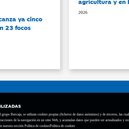
agricultura y en
2026
canza ya cinco
on 23 focos
ILIZADAS
grupo Ibercaja, se utilizan cookies propias (ficheros de datos anónimos) y de terceros, las cual
interacciones de la navegación en un sitio Web, y acumulan datos que pueden ser actualizados y
te con el nº 1689.
n nuestra sección Política de cookies
Política de cookies