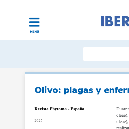
MENÚ
Olivo: plagas y enf
Revista Phytoma - España
Durante
oleae),
2025
oleae),
realiza