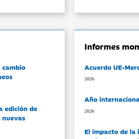
Informes mon
l cambio
Acuerdo UE-Mer
neos
2026
Año internaciona
a edición de
2026
s nuevas
El impacto de la i