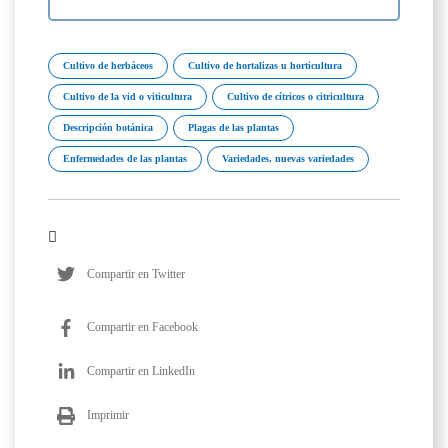
Cultivo de herbáceos
Cultivo de hortalizas u horticultura
Cultivo de la vid o viticultura
Cultivo de cítricos o citricultura
Descripción botánica
Plagas de las plantas
Enfermedades de las plantas
Variedades, nuevas variedades
Compartir en Twitter
Compartir en Facebook
Compartir en LinkedIn
Imprimir