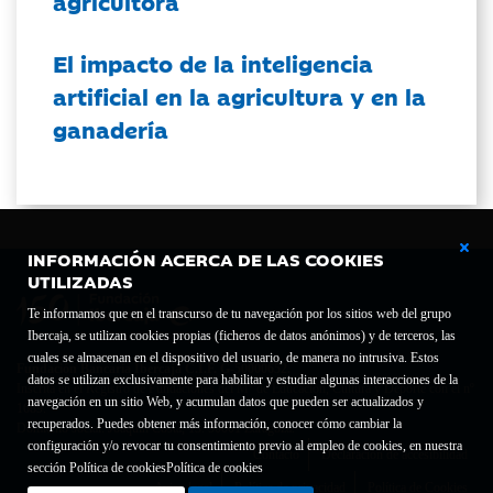
agricultora
El impacto de la inteligencia
artificial en la agricultura y en la
ganadería
INFORMACIÓN ACERCA DE LAS COOKIES
UTILIZADAS
Te informamos que en el transcurso de tu navegación por los sitios web del grupo
Ibercaja, se utilizan cookies propias (ficheros de datos anónimos) y de terceros, las
cuales se almacenan en el dispositivo del usuario, de manera no intrusiva. Estos
Fundación Bancaria Ibercaja C.I.F. G-50000652.
datos se utilizan exclusivamente para habilitar y estudiar algunas interacciones de la
Inscrita en el Registro de Fundaciones del Mº de Educación, Cultura y Deporte con el nº
navegación en un sitio Web, y acumulan datos que pueden ser actualizados y
1689.
recuperados. Puedes obtener más información, conocer cómo cambiar la
Domicilio social: Joaquín Costa, 13. 50001 Zaragoza.
configuración y/o revocar tu consentimiento previo al empleo de cookies, en nuestra
Contacto
Declaración de accesibilidad
sección Política de cookies
Política de cookies
Aviso legal
Política de privacidad
Política de Cookies