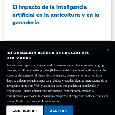
El impacto de la inteligencia
artificial en la agricultura y en la
ganadería
INFORMACIÓN ACERCA DE LAS COOKIES
UTILIZADAS
Te informamos que en el transcurso de tu navegación por los sitios web del grupo
Ibercaja, se utilizan cookies propias (ficheros de datos anónimos) y de terceros, las
cuales se almacenan en el dispositivo del usuario, de manera no intrusiva. Estos
Fundación Bancaria Ibercaja C.I.F. G-50000652.
datos se utilizan exclusivamente para habilitar y estudiar algunas interacciones de la
Inscrita en el Registro de Fundaciones del Mº de Educación, Cultura y Deporte con el nº
navegación en un sitio Web, y acumulan datos que pueden ser actualizados y
1689.
recuperados. Puedes obtener más información, conocer cómo cambiar la
Domicilio social: Joaquín Costa, 13. 50001 Zaragoza.
configuración y/o revocar tu consentimiento previo al empleo de cookies, en nuestra
Contacto
Declaración de accesibilidad
sección Política de cookies
Política de cookies
Aviso legal
Política de privacidad
Política de Cookies
CONFIGURAR
ACEPTAR