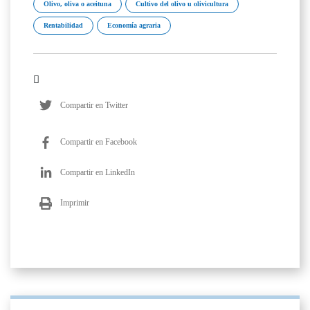
Olivo, oliva o aceituna
Cultivo del olivo u olivicultura
Rentabilidad
Economía agraria
Compartir en Twitter
Compartir en Facebook
Compartir en LinkedIn
Imprimir