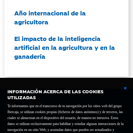
Año internacional de la
agricultora
El impacto de la inteligencia
artificial en la agricultura y en la
ganadería
INFORMACIÓN ACERCA DE LAS COOKIES
UTILIZADAS
Te informamos que en el transcurso de tu navegación por los sitios web del grupo
Ibercaja, se utilizan cookies propias (ficheros de datos anónimos) y de terceros, las
cuales se almacenan en el dispositivo del usuario, de manera no intrusiva. Estos
Fundación Bancaria Ibercaja C.I.F. G-50000652.
datos se utilizan exclusivamente para habilitar y estudiar algunas interacciones de la
Inscrita en el Registro de Fundaciones del Mº de Educación, Cultura y Deporte con el nº
navegación en un sitio Web, y acumulan datos que pueden ser actualizados y
1689.