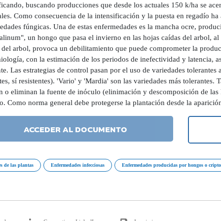
ificando, buscando producciones que desde los actuales 150 k/ha se ace
les. Como consecuencia de la intensificación y la puesta en regadío ha 
edades fúngicas. Una de estas enfermedades es la mancha ocre, produc
inum", un hongo que pasa el invierno en las hojas caídas del arbol, al
 del arbol, provoca un debilitamiento que puede comprometer la producc
ología, con la estimación de los periodos de inefectividad y latencia, 
e. Las estrategias de control pasan por el uso de variedades tolerantes
tes, sí resistentes). 'Vario' y 'Mardia' son las variedades más tolerantes.
 o eliminan la fuente de inóculo (elinimación y descomposición de las h
o. Como norma general debe protegerse la plantación desde la aparición
ACCEDER AL DOCUMENTO
 de las plantas
Enfermedades infecciosas
Enfermedades producidas por hongos o cript