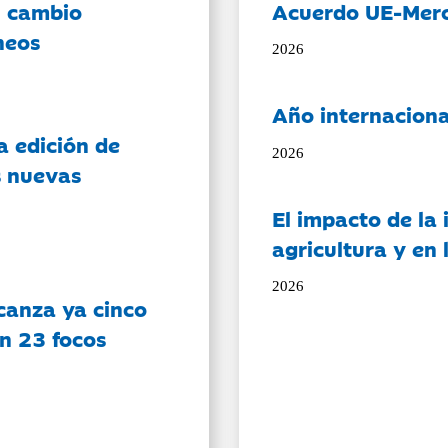
l cambio
Acuerdo UE-Mer
neos
2026
Año internaciona
a edición de
2026
s nuevas
El impacto de la i
agricultura y en
2026
canza ya cinco
on 23 focos