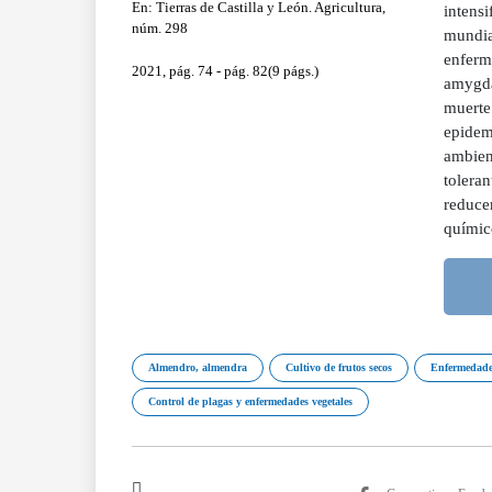
En: Tierras de Castilla y León. Agricultura,
intens
núm. 298
mundia
enferm
2021, pág. 74 - pág. 82(9 págs.)
amygdal
muerte
epidemi
ambient
toleran
reducen
químic
Almendro, almendra
Cultivo de frutos secos
Enfermedades
Control de plagas y enfermedades vegetales