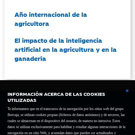
Año internacional de la
agricultora
El impacto de la inteligencia
artificial en la agricultura y en la
ganadería
INFORMACIÓN ACERCA DE LAS COOKIES
UTILIZADAS
Te informamos que en el transcurso de tu navegación por los sitios web del grupo
Ibercaja, se utilizan cookies propias (ficheros de datos anónimos) y de terceros, las
cuales se almacenan en el dispositivo del usuario, de manera no intrusiva. Estos
Fundación Bancaria Ibercaja C.I.F. G-50000652.
datos se utilizan exclusivamente para habilitar y estudiar algunas interacciones de la
Inscrita en el Registro de Fundaciones del Mº de Educación, Cultura y Deporte con el nº
navegación en un sitio Web, y acumulan datos que pueden ser actualizados y
1689.