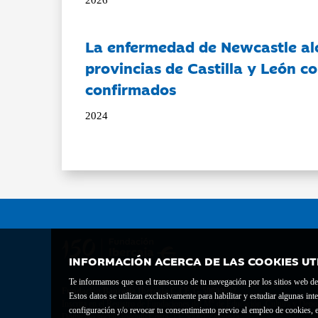
La enfermedad de Newcastle al
provincias de Castilla y León c
confirmados
2024
INFORMACIÓN ACERCA DE LAS COOKIES UT
Te informamos que en el transcurso de tu navegación por los sitios web del 
Fundación Bancaria Ibercaja C.I.F. G-50000652.
Estos datos se utilizan exclusivamente para habilitar y estudiar algunas 
Inscrita en el Registro de Fundaciones del Mº de Educación, Cultura y Depor
configuración y/o revocar tu consentimiento previo al empleo de cookies, e
Domicilio social: Joaquín Costa, 13. 50001 Zaragoza.