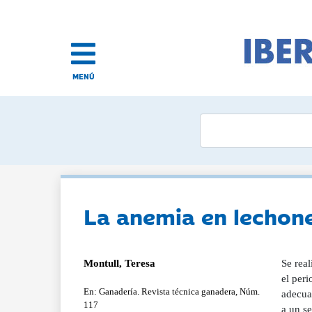
MENÚ
La anemia en lechon
Montull, Teresa
Se real
el peri
En: Ganadería. Revista técnica ganadera, Núm.
adecuad
117
a un s