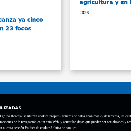
agricultura y en
2026
canza ya cinco
on 23 focos
ILIZADAS
grupo Ibercaja, se utilizan cookies propias (ficheros de datos anónimos) y de terceros, las cual
interacciones de la navegación en un sitio Web, y acumulan datos que pueden ser actualizados y
te con el nº 1689.
n nuestra sección Política de cookies
Política de cookies