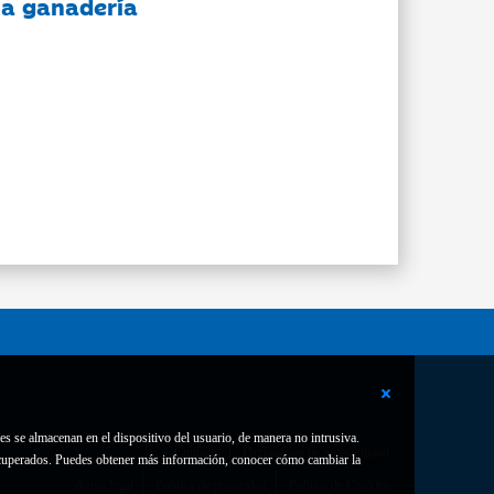
 la ganadería
es se almacenan en el dispositivo del usuario, de manera no intrusiva.
Contacto
Declaración de accesibilidad
 recuperados. Puedes obtener más información, conocer cómo cambiar la
Aviso legal
Política de privacidad
Política de Cookies