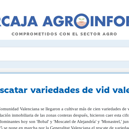
COMPROMETIDOS CON EL SECTOR AGRO
escatar variedades de vid va
omunidad Valenciana se llegaron a cultivar más de cien variedades de v
ación inmobiliaria de las zonas costeras después, hicieron caer esta ci
dominantes hoy son 'Bobal' y 'Moscatel de Alejandría' y 'Monastrel,' jun
5 se pone en marcha por la Generalitat Valenciana el rescate de varieda