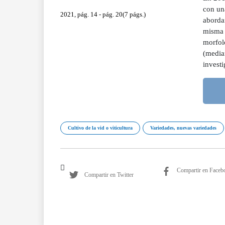
con un
2021, pág. 14 - pág. 20(7 págs.)
aborda
misma 
morfol
(median
investi
Cultivo de la vid o viticultura
Variedades, nuevas variedades
Compartir en Faceb
Compartir en Twitter