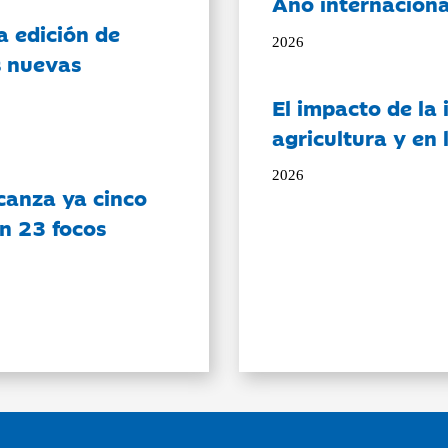
Año internaciona
a edición de
2026
s nuevas
El impacto de la i
agricultura y en
2026
canza ya cinco
on 23 focos