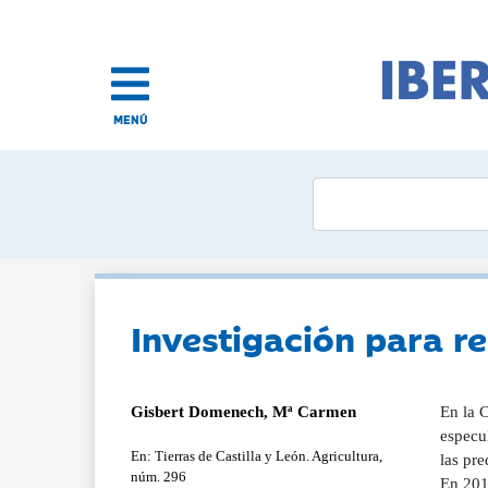
MENÚ
Investigación para r
Gisbert Domenech, Mª Carmen
En la C
especul
En: Tierras de Castilla y León. Agricultura,
las pre
núm. 296
En 201