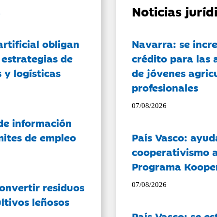
Noticias jurí
artificial obligan
Navarra: se incr
 estrategias de
crédito para las 
 y logísticas
de jóvenes agricu
profesionales
07/08/2026
de información
ámites de empleo
País Vasco: ayud
cooperativismo a
Programa Koope
onvertir residuos
07/08/2026
ltivos leñosos
País Vasco: se es