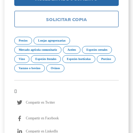
SOLICITAR COPIA
Precios
Lonjas agropecuarias
Mercado agrícola comunitario
Aceites
Especies cereales
Vino
Especies frutales
Especies hortícolas
Porcino
Vacuno o bovino
Ovinos
Compartir en Twitter
Compartir en Facebook
Compartir en LinkedIn