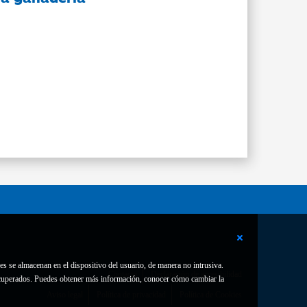
es se almacenan en el dispositivo del usuario, de manera no intrusiva.
Contacto
Declaración de accesibilidad
 recuperados. Puedes obtener más información, conocer cómo cambiar la
Aviso legal
Política de privacidad
Política de Cookies