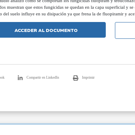
studio analizó cómo se comportan los fungicidas fluopiram y tebuconazo
dos muestran que estos fungicidas se quedan en la capa superficial y se
 del suelo influye en su disipación ya que frena la de fluopiramir y ace
ACCEDER AL DOCUMENTO
ook
Compartir en LinkedIn
Imprimir