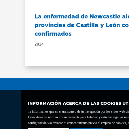
La enfermedad de Newcastle al
provincias de Castilla y León c
confirmados
2024
INFORMACIÓN ACERCA DE LAS COOKIES UT
Te informamos que en el transcurso de tu navegación por los sitios web del 
Fundación Bancaria Ibercaja C.I.F. G-50000652.
Estos datos se utilizan exclusivamente para habilitar y estudiar algunas 
Inscrita en el Registro de Fundaciones del Mº de Educación, Cultura y Depor
configuración y/o revocar tu consentimiento previo al empleo de cookies, e
Domicilio social: Joaquín Costa, 13. 50001 Zaragoza.