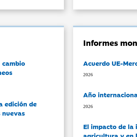
Informes mon
l cambio
Acuerdo UE-Mer
neos
2026
Año internaciona
a edición de
2026
s nuevas
El impacto de la i
agricultura y en