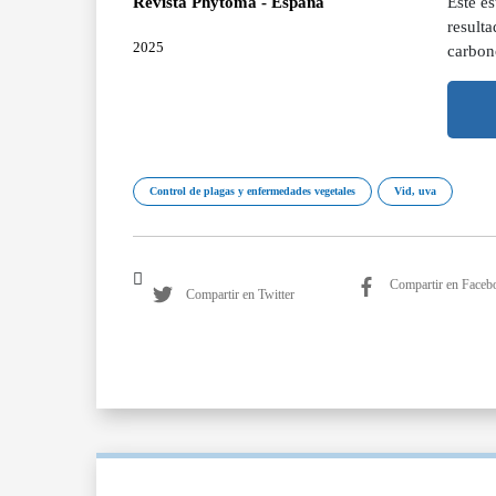
Revista Phytoma - España
Este e
resulta
2025
carbono
Control de plagas y enfermedades vegetales
Vid, uva
Compartir en Faceb
Compartir en Twitter