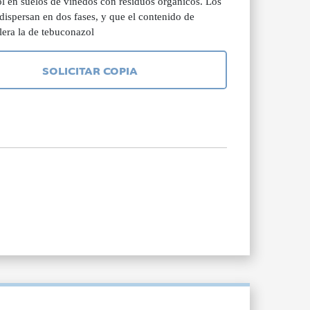
l en suelos de viñedos con residuos orgánicos. Los
 dispersan en dos fases, y que el contenido de
lera la de tebuconazol
SOLICITAR COPIA