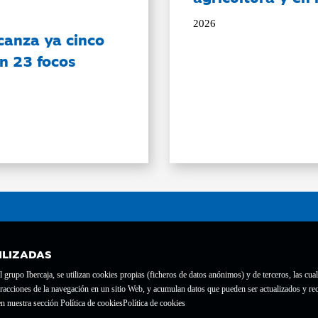
2026
canza ya cinco
on 23 focos
ILIZADAS
grupo Ibercaja, se utilizan cookies propias (ficheros de datos anónimos) y de terceros, las cual
interacciones de la navegación en un sitio Web, y acumulan datos que pueden ser actualizados y
te con el nº 1689.
n nuestra sección Política de cookies
Política de cookies