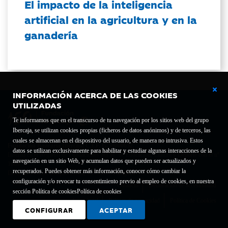
El impacto de la inteligencia
artificial en la agricultura y en la
ganadería
INFORMACIÓN ACERCA DE LAS COOKIES
UTILIZADAS
Te informamos que en el transcurso de tu navegación por los sitios web del grupo
Ibercaja, se utilizan cookies propias (ficheros de datos anónimos) y de terceros, las
cuales se almacenan en el dispositivo del usuario, de manera no intrusiva. Estos
Fundación Bancaria Ibercaja C.I.F. G-50000652.
datos se utilizan exclusivamente para habilitar y estudiar algunas interacciones de la
Inscrita en el Registro de Fundaciones del Mº de Educación, Cultura y Deporte con el nº
navegación en un sitio Web, y acumulan datos que pueden ser actualizados y
1689.
recuperados. Puedes obtener más información, conocer cómo cambiar la
Domicilio social: Joaquín Costa, 13. 50001 Zaragoza.
configuración y/o revocar tu consentimiento previo al empleo de cookies, en nuestra
Contacto
Declaración de accesibilidad
sección Política de cookies
Política de cookies
Aviso legal
Política de privacidad
Política de Cookies
CONFIGURAR
ACEPTAR