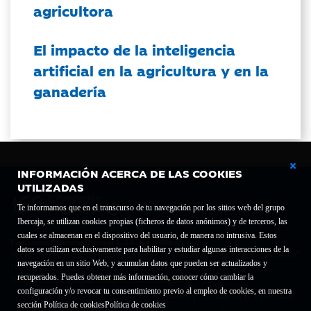
agricultora
El impacto de la inteligencia
artificial en la agricultura y en la
ganadería
INFORMACIÓN ACERCA DE LAS COOKIES
UTILIZADAS
Te informamos que en el transcurso de tu navegación por los sitios web del grupo
Ibercaja, se utilizan cookies propias (ficheros de datos anónimos) y de terceros, las
cuales se almacenan en el dispositivo del usuario, de manera no intrusiva. Estos
Fundación Bancaria Ibercaja C.I.F. G-50000652.
datos se utilizan exclusivamente para habilitar y estudiar algunas interacciones de la
Inscrita en el Registro de Fundaciones del Mº de Educación, Cultura y Deporte con el nº
navegación en un sitio Web, y acumulan datos que pueden ser actualizados y
1689.
recuperados. Puedes obtener más información, conocer cómo cambiar la
Domicilio social: Joaquín Costa, 13. 50001 Zaragoza.
configuración y/o revocar tu consentimiento previo al empleo de cookies, en nuestra
Contacto
Declaración de accesibilidad
sección Política de cookies
Política de cookies