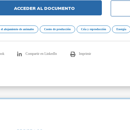
ACCEDER AL DOCUMENTO
 el alojamiento de animales
Costes de producción
Cría y reproducción
Energía
ook
Compartir en LinkedIn
Imprimir