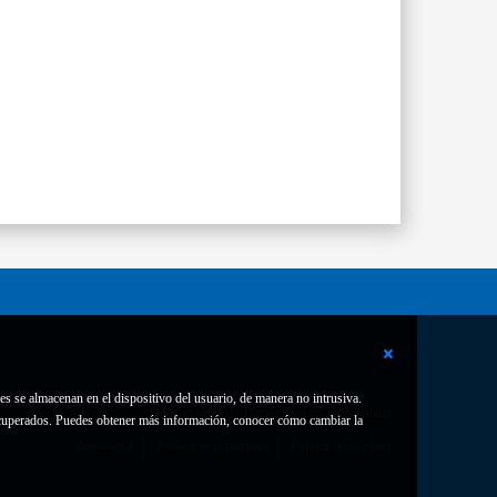
es se almacenan en el dispositivo del usuario, de manera no intrusiva.
Contacto
Declaración de accesibilidad
 recuperados. Puedes obtener más información, conocer cómo cambiar la
Aviso legal
Política de privacidad
Política de Cookies