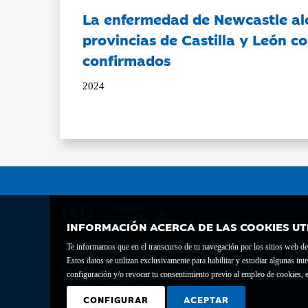
La enfermedad de Newcastle al
provincias de Castilla y León c
confirmados
2024
INFORMACIÓN ACERCA DE LAS COOKIES UT
Te informamos que en el transcurso de tu navegación por los sitios web del 
Fundación Bancaria Ibercaja C.I.F. G-50000652.
Estos datos se utilizan exclusivamente para habilitar y estudiar algunas 
Inscrita en el Registro de Fundaciones del Mº de Educación, Cultura y Depor
configuración y/o revocar tu consentimiento previo al empleo de cookies, e
Domicilio social: Joaquín Costa, 13. 50001 Zaragoza.
CONFIGURAR
ACEPTAR