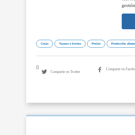
gestió
Guías
Vacuno o bovino
Precios
Producción alimen
Compartir en Faceb
Compartir en Twitter