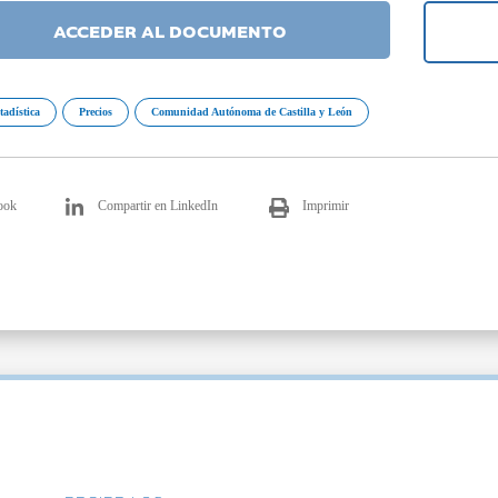
ACCEDER AL DOCUMENTO
tadística
Precios
Comunidad Autónoma de Castilla y León
ook
Compartir en LinkedIn
Imprimir