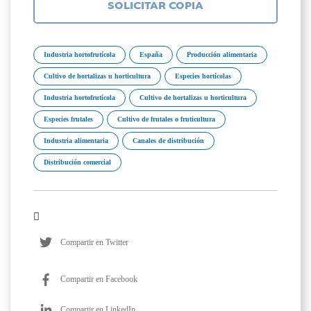
SOLICITAR COPIA
Industria hortofrutícola
España
Producción alimentaria
Cultivo de hortalizas u horticultura
Especies hortícolas
Industria hortofrutícola
Cultivo de hortalizas u horticultura
Especies frutales
Cultivo de frutales o fruticultura
Industria alimentaria
Canales de distribución
Distribución comercial
Compartir en Twitter
Compartir en Facebook
Compartir en LinkedIn