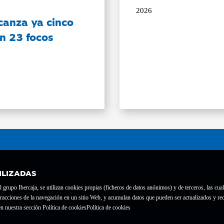
2026
canza ya cinco
on 23 focos
ILIZADAS
grupo Ibercaja, se utilizan cookies propias (ficheros de datos anónimos) y de terceros, las cual
interacciones de la navegación en un sitio Web, y acumulan datos que pueden ser actualizados y
te con el nº 1689.
n nuestra sección Política de cookies
Política de cookies