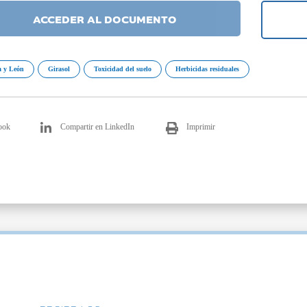
ACCEDER AL DOCUMENTO
a y León
Girasol
Toxicidad del suelo
Herbicidas residuales
ook
Compartir en LinkedIn
Imprimir