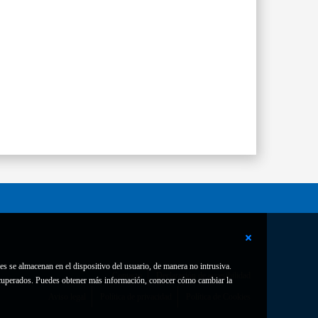
es se almacenan en el dispositivo del usuario, de manera no intrusiva.
Contacto
Declaración de accesibilidad
 recuperados. Puedes obtener más información, conocer cómo cambiar la
Aviso legal
Política de privacidad
Política de Cookies