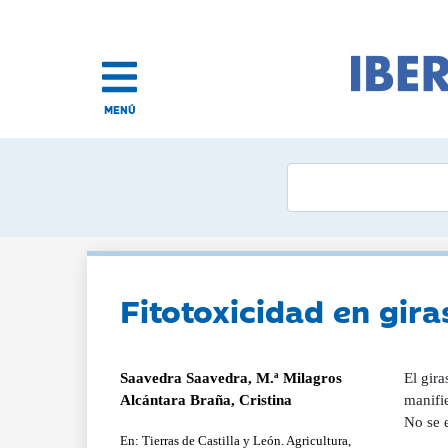
MENÚ
Fitotoxicidad en gira
Saavedra Saavedra, M.ª Milagros
El gira
Alcántara Braña, Cristina
manifie
No se e
En: Tierras de Castilla y León. Agricultura,