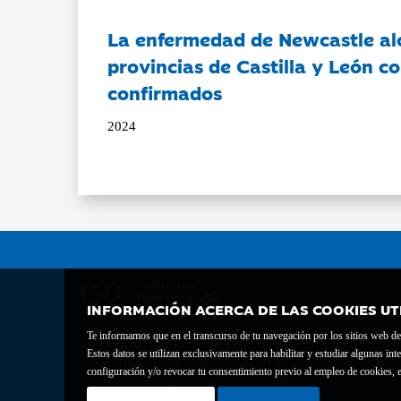
La enfermedad de Newcastle al
provincias de Castilla y León c
confirmados
2024
INFORMACIÓN ACERCA DE LAS COOKIES UT
Te informamos que en el transcurso de tu navegación por los sitios web del 
Fundación Bancaria Ibercaja C.I.F. G-50000652.
Estos datos se utilizan exclusivamente para habilitar y estudiar algunas 
Inscrita en el Registro de Fundaciones del Mº de Educación, Cultura y Depor
configuración y/o revocar tu consentimiento previo al empleo de cookies, e
Domicilio social: Joaquín Costa, 13. 50001 Zaragoza.