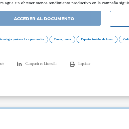
rra agua sin obtener menos rendimiento productivo en la campaña sigui
ACCEDER AL DOCUMENTO
ecnología postcosecha o poscosecha
Cerezo, cereza
Especies frutales de hueso
Cult
ook
Compartir en LinkedIn
Imprimir