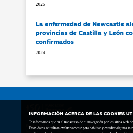
2026
La enfermedad de Newcastle al
provincias de Castilla y León c
confirmados
2024
INFORMACIÓN ACERCA DE LAS COOKIES UT
Te informamos que en el transcurso de tu navegación por los sitios web del 
Fundación Bancaria Ibercaja C.I.F. G-50000652.
Estos datos se utilizan exclusivamente para habilitar y estudiar algunas 
Inscrita en el Registro de Fundaciones del Mº de Educación, Cultura y Depor