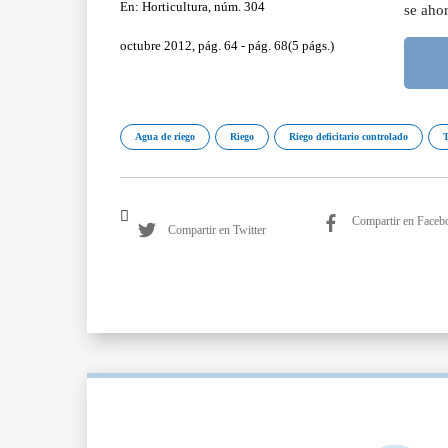
En: Horticultura, núm. 304
se aho
octubre 2012, pág. 64 - pág. 68(5 págs.)
Agua de riego
Riego
Riego deficitario controlado
T
Compartir en Faceb
Compartir en Twitter