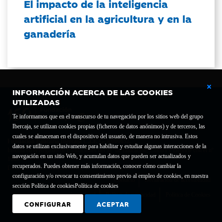
El impacto de la inteligencia
artificial en la agricultura y en la
ganadería
INFORMACIÓN ACERCA DE LAS COOKIES
UTILIZADAS
Te informamos que en el transcurso de tu navegación por los sitios web del grupo
Ibercaja, se utilizan cookies propias (ficheros de datos anónimos) y de terceros, las
cuales se almacenan en el dispositivo del usuario, de manera no intrusiva. Estos
Fundación Bancaria Ibercaja C.I.F. G-50000652.
datos se utilizan exclusivamente para habilitar y estudiar algunas interacciones de la
Inscrita en el Registro de Fundaciones del Mº de Educación, Cultura y Deporte con el nº
navegación en un sitio Web, y acumulan datos que pueden ser actualizados y
1689.
recuperados. Puedes obtener más información, conocer cómo cambiar la
Domicilio social: Joaquín Costa, 13. 50001 Zaragoza.
configuración y/o revocar tu consentimiento previo al empleo de cookies, en nuestra
Contacto
Declaración de accesibilidad
sección Política de cookies
Política de cookies
Aviso legal
Política de privacidad
Política de Cookies
CONFIGURAR
ACEPTAR