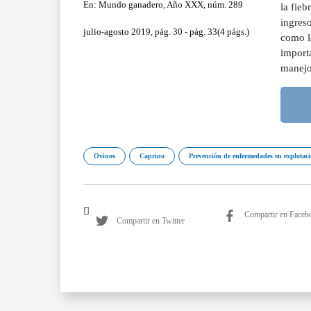
En: Mundo ganadero, Año XXX, núm. 289
la fieb
ingreso
julio-agosto 2019, pág. 30 - pág. 33(4 págs.)
como l
importa
manejo 
Ovinos
Caprino
Prevención de enfermedades en explotac
Compartir en Faceb
Compartir en Twitter