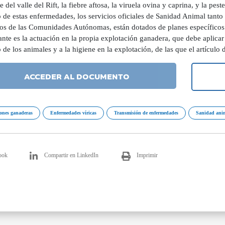
re del valle del Rift, la fiebre aftosa, la viruela ovina y caprina, y la pe
 de estas enfermedades, los servicios oficiales de Sanidad Animal tanto
os de las Comunidades Autónomas, están dotados de planes específicos 
nte es la actuación en la propia explotación ganadera, que debe aplicar
de los animales y a la higiene en la explotación, de las que el artículo 
ACCEDER AL DOCUMENTO
iones ganaderas
Enfermedades víricas
Transmisión de enfermedades
Sanidad ani
ook
Compartir en LinkedIn
Imprimir