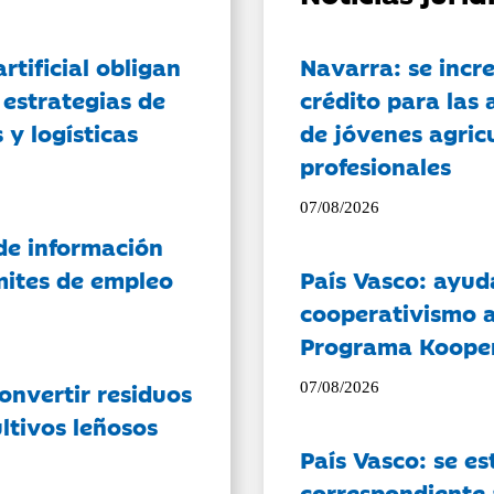
artificial obligan
Navarra: se incr
 estrategias de
crédito para las 
 y logísticas
de jóvenes agricu
profesionales
07/08/2026
de información
ámites de empleo
País Vasco: ayud
cooperativismo a
Programa Koope
onvertir residuos
07/08/2026
ltivos leñosos
País Vasco: se es
correspondiente a