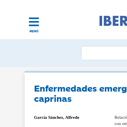
MENÚ
Enfermedades emerge
caprinas
García Sánchez, Alfredo
Relaci
con ot