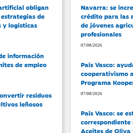
artificial obligan
Navarra: se incr
 estrategias de
crédito para las 
 y logísticas
de jóvenes agricu
profesionales
07/08/2026
de información
ámites de empleo
País Vasco: ayud
cooperativismo a
Programa Koope
onvertir residuos
07/08/2026
ltivos leñosos
País Vasco: se es
correspondiente a
Aceites de Oliva 