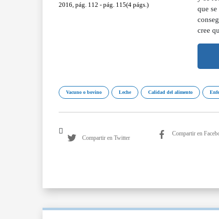
2016, pág. 112 - pág. 115(4 págs.)
que se 
consegu
cree qu
Vacuno o bovino
Leche
Calidad del alimento
Enfe
Compartir en Faceb
Compartir en Twitter