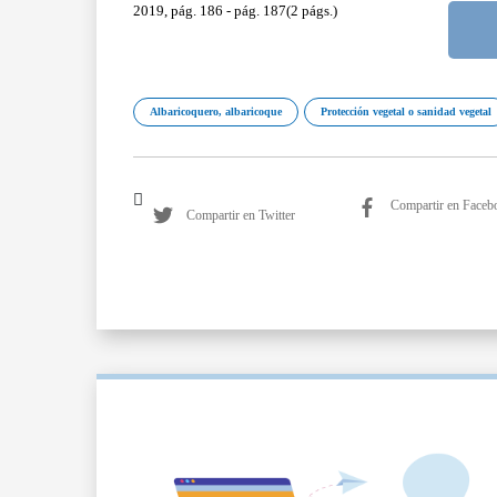
2019, pág. 186 - pág. 187(2 págs.)
Albaricoquero, albaricoque
Protección vegetal o sanidad vegetal
Compartir en Faceb
Compartir en Twitter