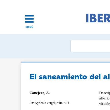
MENÚ
El saneamiento del a
Conejero, A.
Descrip
albari
En: Agrícola vergel, núm. 421
viroid