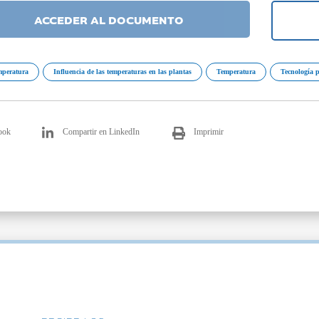
ACCEDER AL DOCUMENTO
emperatura
Influencia de las temperaturas en las plantas
Temperatura
Tecnología 
ook
Compartir en LinkedIn
Imprimir