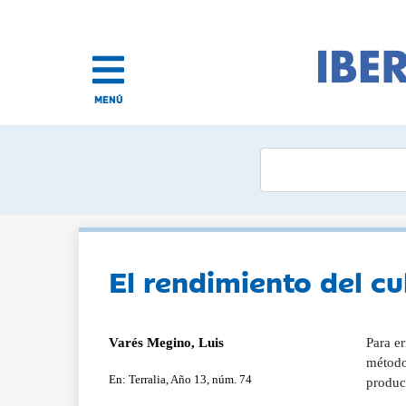
MENÚ
El rendimiento del cu
Varés Megino, Luis
Para er
método,
En: Terralia, Año 13, núm. 74
producc