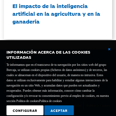
El impacto de la inteligencia
artificial en la agricultura y en la
ganadería
INFORMACIÓN ACERCA DE LAS COOKIES
UTILIZADAS
Te informamos que en el transcurso de tu navegación por los sitios web del grupo
Ibercaja, se utilizan cookies propias (ficheros de datos anónimos) y de terceros, las
cuales se almacenan en el dispositivo del usuario, de manera no intrusiva. Estos
Fundación Bancaria Ibercaja C.I.F. G-50000652.
datos se utilizan exclusivamente para habilitar y estudiar algunas interacciones de la
Inscrita en el Registro de Fundaciones del Mº de Educación, Cultura y Deporte con el nº
navegación en un sitio Web, y acumulan datos que pueden ser actualizados y
1689.
recuperados. Puedes obtener más información, conocer cómo cambiar la
Domicilio social: Joaquín Costa, 13. 50001 Zaragoza.
configuración y/o revocar tu consentimiento previo al empleo de cookies, en nuestra
Contacto
Declaración de accesibilidad
sección Política de cookies
Política de cookies
Aviso legal
Política de privacidad
Política de Cookies
CONFIGURAR
ACEPTAR