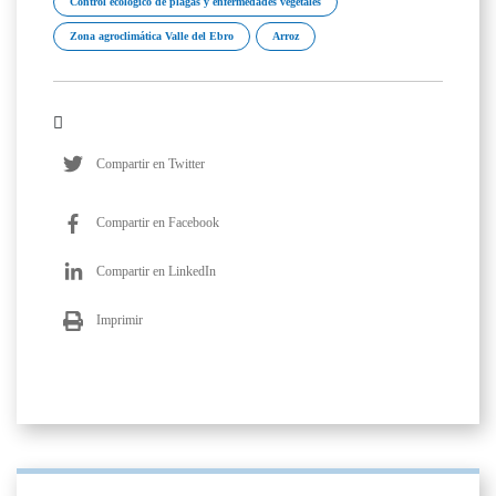
Control ecológico de plagas y enfermedades vegetales
Zona agroclimática Valle del Ebro
Arroz
Compartir en Twitter
Compartir en Facebook
Compartir en LinkedIn
Imprimir