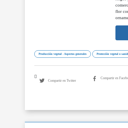
comerc
flor c
orname
Producción vegetal - Aspectos generales
Protección vegetal o sani
Compartir en Faceb
Compartir en Twitter