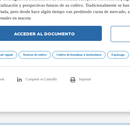
ialización y perspectivas futuras de su cultivo. Tradicionalmente se 
ortada, pero desde hace algún tiempo van perdiendo cuota de mercado, 
ntales en maceta
ACCEDER AL DOCUMENTO
dad vegetal
Tecnicas de cultivo
Cultivo de hortalizas u horticultura
Espárrago
ook
Compartir en LinkedIn
Imprimir