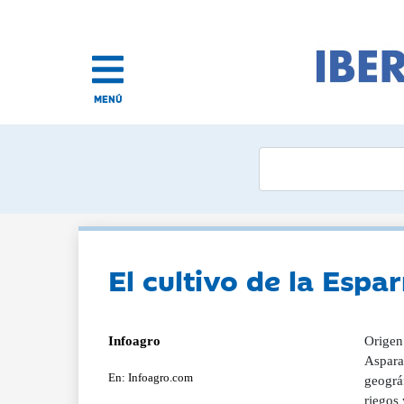
MENÚ
El cultivo de la Espa
Infoagro
Origen
Asparag
En: Infoagro.com
geográf
riegos 