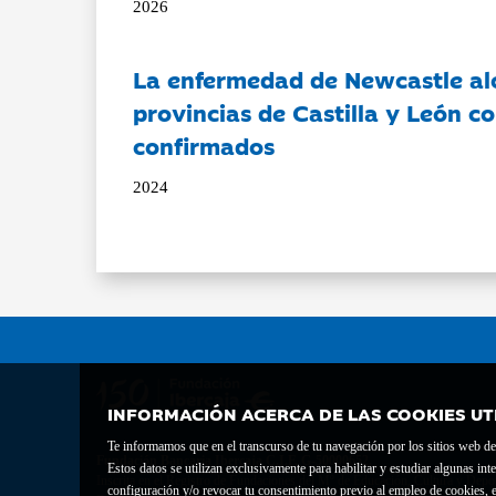
2026
La enfermedad de Newcastle al
provincias de Castilla y León c
confirmados
2024
INFORMACIÓN ACERCA DE LAS COOKIES UT
Te informamos que en el transcurso de tu navegación por los sitios web del 
Fundación Bancaria Ibercaja C.I.F. G-50000652.
Estos datos se utilizan exclusivamente para habilitar y estudiar algunas 
Inscrita en el Registro de Fundaciones del Mº de Educación, Cultura y Depor
configuración y/o revocar tu consentimiento previo al empleo de cookies, e