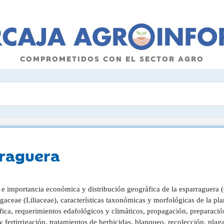
COMPROMETIDOS CON EL SECTOR AGRO
rraguera
 e importancia económica y distribución geográfica de la esparraguera (
aceae (Liliaceae), características taxonómicas y morfológicas de la pl
ica, requerimientos edafológicos y climáticos, propagación, preparación
y fertirrigación, tratamientos de herbicidas, blanqueo, recolección, plag