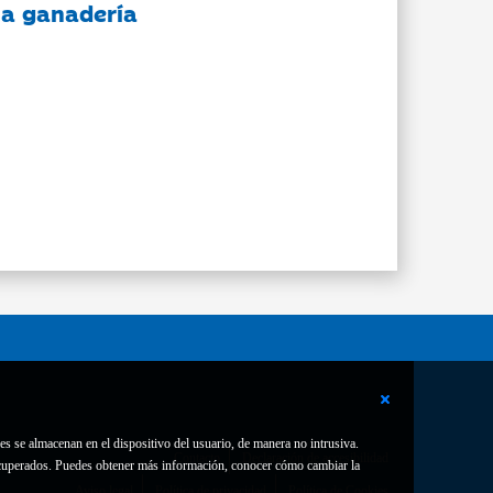
 la ganadería
es se almacenan en el dispositivo del usuario, de manera no intrusiva.
Contacto
Declaración de accesibilidad
 recuperados. Puedes obtener más información, conocer cómo cambiar la
Aviso legal
Política de privacidad
Política de Cookies