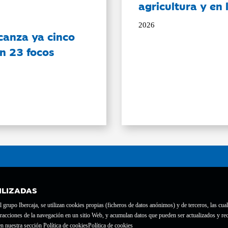
agricultura y en
2026
canza ya cinco
on 23 focos
ILIZADAS
grupo Ibercaja, se utilizan cookies propias (ficheros de datos anónimos) y de terceros, las cual
interacciones de la navegación en un sitio Web, y acumulan datos que pueden ser actualizados y
te con el nº 1689.
n nuestra sección Política de cookies
Política de cookies