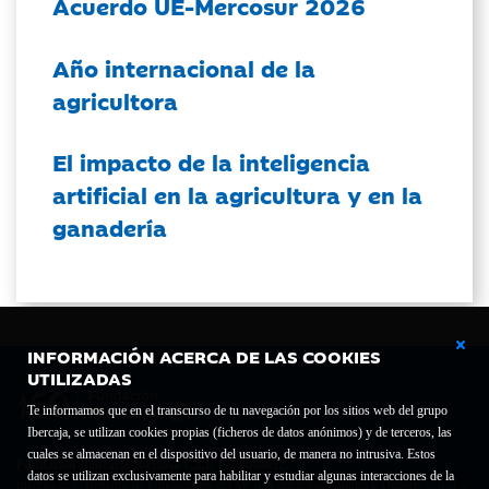
Acuerdo UE-Mercosur 2026
Año internacional de la
agricultora
El impacto de la inteligencia
artificial en la agricultura y en la
ganadería
INFORMACIÓN ACERCA DE LAS COOKIES
UTILIZADAS
Te informamos que en el transcurso de tu navegación por los sitios web del grupo
Ibercaja, se utilizan cookies propias (ficheros de datos anónimos) y de terceros, las
cuales se almacenan en el dispositivo del usuario, de manera no intrusiva. Estos
Fundación Bancaria Ibercaja C.I.F. G-50000652.
datos se utilizan exclusivamente para habilitar y estudiar algunas interacciones de la
Inscrita en el Registro de Fundaciones del Mº de Educación, Cultura y Deporte con el nº