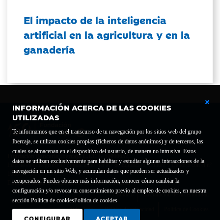
El impacto de la inteligencia
artificial en la agricultura y en la
ganadería
INFORMACIÓN ACERCA DE LAS COOKIES
UTILIZADAS
Te informamos que en el transcurso de tu navegación por los sitios web del grupo
Ibercaja, se utilizan cookies propias (ficheros de datos anónimos) y de terceros, las
cuales se almacenan en el dispositivo del usuario, de manera no intrusiva. Estos
Fundación Bancaria Ibercaja C.I.F. G-50000652.
datos se utilizan exclusivamente para habilitar y estudiar algunas interacciones de la
Inscrita en el Registro de Fundaciones del Mº de Educación, Cultura y Deporte con el nº
navegación en un sitio Web, y acumulan datos que pueden ser actualizados y
1689.
recuperados. Puedes obtener más información, conocer cómo cambiar la
Domicilio social: Joaquín Costa, 13. 50001 Zaragoza.
configuración y/o revocar tu consentimiento previo al empleo de cookies, en nuestra
Contacto
Declaración de accesibilidad
sección Política de cookies
Política de cookies
Aviso legal
Política de privacidad
Política de Cookies
CONFIGURAR
ACEPTAR