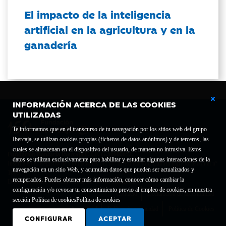
El impacto de la inteligencia
artificial en la agricultura y en la
ganadería
INFORMACIÓN ACERCA DE LAS COOKIES
UTILIZADAS
Te informamos que en el transcurso de tu navegación por los sitios web del grupo
Ibercaja, se utilizan cookies propias (ficheros de datos anónimos) y de terceros, las
cuales se almacenan en el dispositivo del usuario, de manera no intrusiva. Estos
Fundación Bancaria Ibercaja C.I.F. G-50000652.
datos se utilizan exclusivamente para habilitar y estudiar algunas interacciones de la
Inscrita en el Registro de Fundaciones del Mº de Educación, Cultura y Deporte con el nº
navegación en un sitio Web, y acumulan datos que pueden ser actualizados y
1689.
recuperados. Puedes obtener más información, conocer cómo cambiar la
Domicilio social: Joaquín Costa, 13. 50001 Zaragoza.
configuración y/o revocar tu consentimiento previo al empleo de cookies, en nuestra
Contacto
Declaración de accesibilidad
sección Política de cookies
Política de cookies
Aviso legal
Política de privacidad
Política de Cookies
CONFIGURAR
ACEPTAR