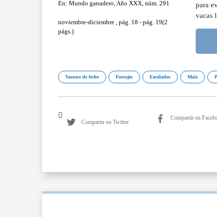
En: Mundo ganadero, Año XXX, núm. 291
para ev
vacas 
noviembre-diciembre , pág. 18 - pág. 19(2
págs.)
Vacuno de leche
Forrajes
Ensilados
Maíz
P
Compartir en Faceb
Compartir en Twitter