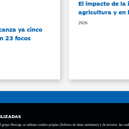
El impacto de la i
agricultura y en
2026
canza ya cinco
on 23 focos
ILIZADAS
grupo Ibercaja, se utilizan cookies propias (ficheros de datos anónimos) y de terceros, las cual