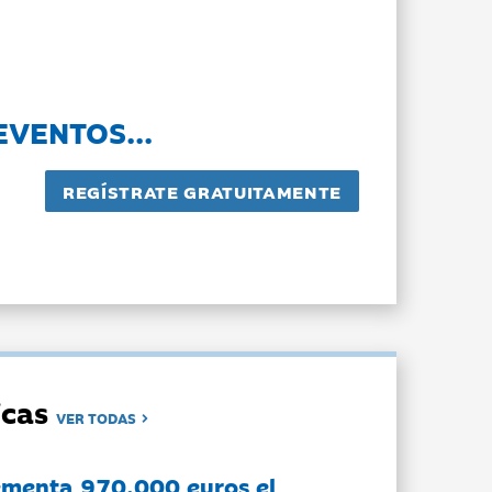
EVENTOS...
dicas
VER TODAS
ementa 970.000 euros el