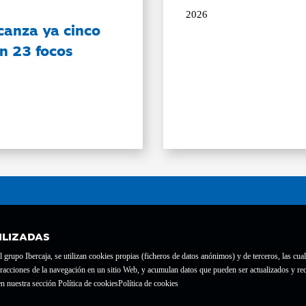
2026
canza ya cinco
on 23 focos
ILIZADAS
grupo Ibercaja, se utilizan cookies propias (ficheros de datos anónimos) y de terceros, las cual
interacciones de la navegación en un sitio Web, y acumulan datos que pueden ser actualizados y
te con el nº 1689.
n nuestra sección Política de cookies
Política de cookies