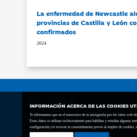
La enfermedad de Newcastle al
provincias de Castilla y León c
confirmados
2024
INFORMACIÓN ACERCA DE LAS COOKIES UT
Te informamos que en el transcurso de tu navegación por los sitios web del 
Fundación Bancaria Ibercaja C.I.F. G-50000652.
Estos datos se utilizan exclusivamente para habilitar y estudiar algunas 
Inscrita en el Registro de Fundaciones del Mº de Educación, Cultura y Depor
configuración y/o revocar tu consentimiento previo al empleo de cookies, e
Domicilio social: Joaquín Costa, 13. 50001 Zaragoza.