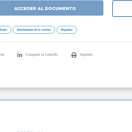
ACCEDER AL DOCUMENTO
ebada
Rendimiento de la cosecha
Regadíos
ook
Compartir en LinkedIn
Imprimir