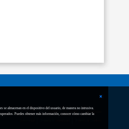
es se almacenan en el dispositivo del usuario, de manera no intrusiva.
Contacto
Declaración de accesibilidad
 recuperados. Puedes obtener más información, conocer cómo cambiar la
Aviso legal
Política de privacidad
Política de Cookies