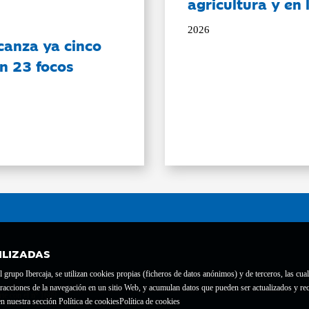
agricultura y en
2026
canza ya cinco
on 23 focos
ILIZADAS
grupo Ibercaja, se utilizan cookies propias (ficheros de datos anónimos) y de terceros, las cual
interacciones de la navegación en un sitio Web, y acumulan datos que pueden ser actualizados y
te con el nº 1689.
n nuestra sección Política de cookies
Política de cookies