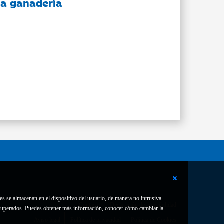
 la ganadería
es se almacenan en el dispositivo del usuario, de manera no intrusiva.
Contacto
Declaración de accesibilidad
 recuperados. Puedes obtener más información, conocer cómo cambiar la
Aviso legal
Política de privacidad
Política de Cookies