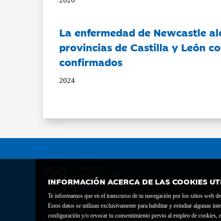
La enfermedad de Newcastle al
provincias de Castilla y León c
confirmados
2024
INFORMACIÓN ACERCA DE LAS COOKIES UT
Te informamos que en el transcurso de tu navegación por los sitios web del 
Fundación Bancaria Ibercaja C.I.F. G-50000652.
Estos datos se utilizan exclusivamente para habilitar y estudiar algunas 
Inscrita en el Registro de Fundaciones del Mº de Educación, Cultura y Depor
configuración y/o revocar tu consentimiento previo al empleo de cookies, e
Domicilio social: Joaquín Costa, 13. 50001 Zaragoza.