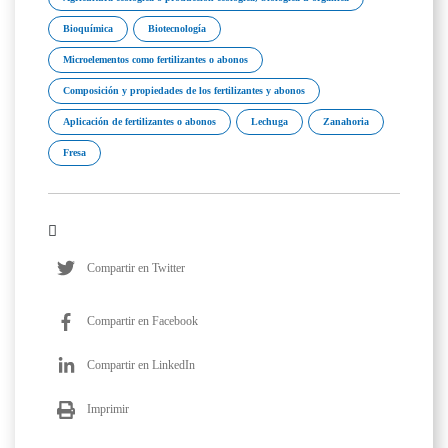
Bioquímica
Biotecnología
Microelementos como fertilizantes o abonos
Composición y propiedades de los fertilizantes y abonos
Aplicación de fertilizantes o abonos
Lechuga
Zanahoria
Fresa
Compartir en Twitter
Compartir en Facebook
Compartir en LinkedIn
Imprimir