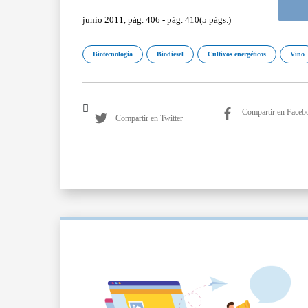
junio 2011, pág. 406 - pág. 410(5 págs.)
Biotecnología
Biodiesel
Cultivos energéticos
Vino
Compartir en Faceb
Compartir en Twitter