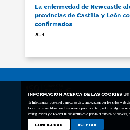
La enfermedad de Newcastle al
provincias de Castilla y León c
confirmados
2024
INFORMACIÓN ACERCA DE LAS COOKIES UT
Te informamos que en el transcurso de tu navegación por los sitios web del 
Fundación Bancaria Ibercaja C.I.F. G-50000652.
Estos datos se utilizan exclusivamente para habilitar y estudiar algunas 
Inscrita en el Registro de Fundaciones del Mº de Educación, Cultura y Depor
configuración y/o revocar tu consentimiento previo al empleo de cookies, e
Domicilio social: Joaquín Costa, 13. 50001 Zaragoza.
CONFIGURAR
ACEPTAR