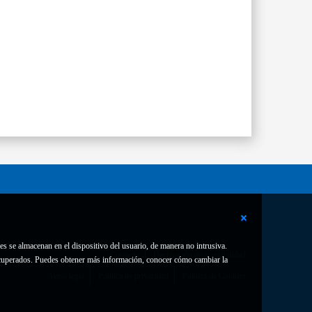
es se almacenan en el dispositivo del usuario, de manera no intrusiva.
Contacto
Declaración de accesibilidad
 recuperados. Puedes obtener más información, conocer cómo cambiar la
Aviso legal
Política de privacidad
Política de Cookies