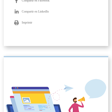
Compartir en Facebook
Compartir en LinkedIn
Imprimir