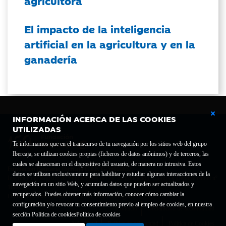
agricultora
El impacto de la inteligencia
artificial en la agricultura y en la
ganadería
INFORMACIÓN ACERCA DE LAS COOKIES
UTILIZADAS
Te informamos que en el transcurso de tu navegación por los sitios web del grupo
Ibercaja, se utilizan cookies propias (ficheros de datos anónimos) y de terceros, las
cuales se almacenan en el dispositivo del usuario, de manera no intrusiva. Estos
Fundación Bancaria Ibercaja C.I.F. G-50000652.
datos se utilizan exclusivamente para habilitar y estudiar algunas interacciones de la
Inscrita en el Registro de Fundaciones del Mº de Educación, Cultura y Deporte con el nº
navegación en un sitio Web, y acumulan datos que pueden ser actualizados y
1689.
recuperados. Puedes obtener más información, conocer cómo cambiar la
Domicilio social: Joaquín Costa, 13. 50001 Zaragoza.
configuración y/o revocar tu consentimiento previo al empleo de cookies, en nuestra
Contacto
Declaración de accesibilidad
sección Política de cookies
Política de cookies
Aviso legal
Política de privacidad
Política de Cookies