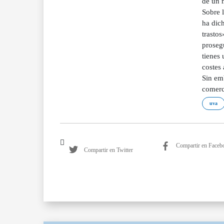
de un m
Sobre l
ha dic
trastos
prosegu
tienes 
costes 
Sin emb
comerc
uva
Compartir en Faceb
Compartir en Twitter