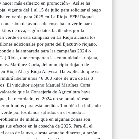
 y hacer más esfuerzo en promoción». Así se ha
, vigente del 1 al 15 de julio para solicitar el pago
echa en verde para 2025 en La Rioja. EFE/ Raquel
a concesión de ayudas de cosecha en verde para
 kilos de uva, según datos facilitados por la
en verde en esta campaña en La Rioja alcanza los
llones adicionales por parte del Ejecutivo riojano,
sponde a la amparada para las campañas 2024 o
a) Rioja, que comparten las comunidades riojana,
intas. Martínez Corta, del municipio riojano de
 en Rioja Alta y Rioja Alavesa. Ha explicado que es
mitirá liberar unos 46.000 kilos de uva de las 8
os. El viticultor riojano Manuel Martínez Corta,
alorado que la Consejería de Agricultura haya
a que, ha recordado, en 2024 no se ponderó este
cibieron fondos para esta medida. También ha indicado
verde por los daños sufridos en el viñedo a
 problemas de mildiu, que en algunas zonas son
 sus efectos en la cosecha de 2025. Para él, el
 el caso de la uva, cuesta «mucho dinero», a razón