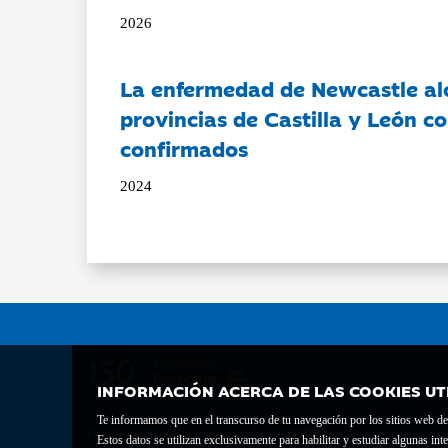
2026
La enfermedad de Newcastle al
provincias de Castilla y León c
confirmados
2024
INFORMACIÓN ACERCA DE LAS COOKIES UT
Te informamos que en el transcurso de tu navegación por los sitios web del 
Fundación Bancaria Ibercaja C.I.F. G-50000652.
Estos datos se utilizan exclusivamente para habilitar y estudiar algunas 