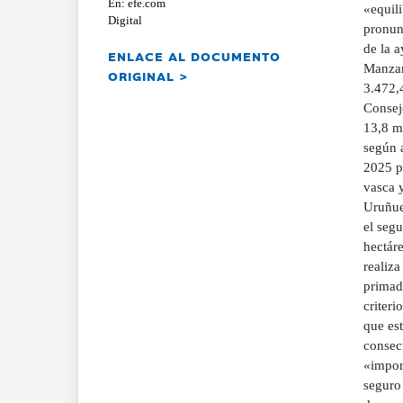
En: efe.com
«equil
Digital
pronunc
de la 
ENLACE AL DOCUMENTO
Manzan
ORIGINAL >
3.472,4
Consej
13,8 mi
según 
2025 p
vasca y
Uruñue
el segu
hectáre
realiz
primado
criteri
que es
consec
«impor
seguro