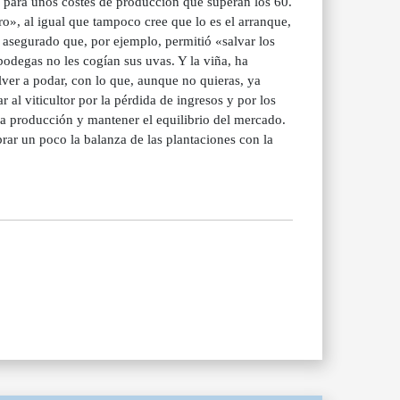
o» para unos costes de producción que superan los 60.
o», al igual que tampoco cree que lo es el arranque,
 asegurado que, por ejemplo, permitió «salvar los
 bodegas no les cogían sus uvas. Y la viña, ha
lver a podar, con lo que, aunque no quieras, ya
al viticultor por la pérdida de ingresos y por los
la producción y mantener el equilibrio del mercado.
rar un poco la balanza de las plantaciones con la