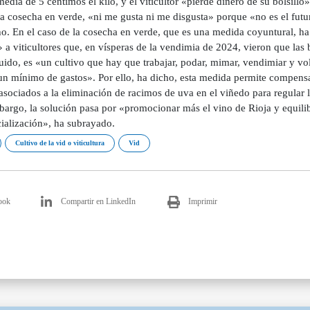
edia de 5 céntimos el kilo, y el viticultor «pierde dinero de su bolsill
a cosecha en verde, «ni me gusta ni me disgusta» porque «no es el futur
ho. En el caso de la cosecha en verde, que es una medida coyuntural, ha
» a viticultores que, en vísperas de la vendimia de 2024, vieron que las
ido, es «un cultivo que hay que trabajar, podar, mimar, vendimiar y vo
un mínimo de gastos». Por ello, ha dicho, esta medida permite compensar 
asociados a la eliminación de racimos de uva en el viñedo para regular 
argo, la solución pasa por «promocionar más el vino de Rioja y equilib
ialización», ha subrayado.
Cultivo de la vid o viticultura
Vid
ook
Compartir en LinkedIn
Imprimir