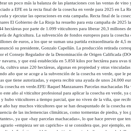
ibrar un poco más la balanza de las plantaciones con las ventas de vino
iado a EFE en la recta final de la cosecha en verde para 2025 en La Rioja
ayuda y ejecutar las operaciones en esta campaña. Recta final de la cos
ares El Gobierno de La Rioja ha resuelto para esta campaña de 2025 l
4 hectáreas por parte de 1.099 viticultores para liberar 20,3 millones de
ería de Agricultura. La subvención de fondos europeos para la cosecha 
llones de euros, a los que se suman una partida extraordinaria de 4,5 mi
anunció su presidente, Gonzalo Capellán. La producción retirada corre
or el Consejo Regulador de la Denominación de Origen Calificada (DOC
 navarra, y que está establecida en 5.850 kilos por hectárea para uvas t
la, cultiva unas 220 hectáreas, algunas en propiedad y otras vinculadas
ndo año que se acoge a la subvención de la cosecha en verde, que le per
as que tiene autorizadas, y espera recibir una ayuda de unos 24.000 eur
a la cosecha en verde.EFE/ Raquel Manzanares Parcelas machacadas Ha v
 este año al viticultor profesional para aplicar la cosecha en verde, y
o y hubo viticultores a tiempo parcial, que no viven de la viña, que re
te año hay muchos viticultores que se han desapuntado de la cosecha en 
uencia de las inclemencias climáticas, como tormentas de piedra, y los
tantes», ya que «hay parcelas machacadas», lo que hace prever que tenga
 agrario «empieza ser un capricho» si se considera que, por ejemplo, en