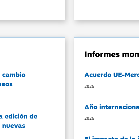
Informes mon
l cambio
Acuerdo UE-Mer
neos
2026
Año internaciona
a edición de
2026
s nuevas
El impacto de la i