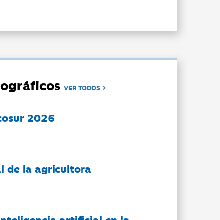
ográficos
VER TODOS
cosur 2026
l de la agricultora
nteligencia artificial en la