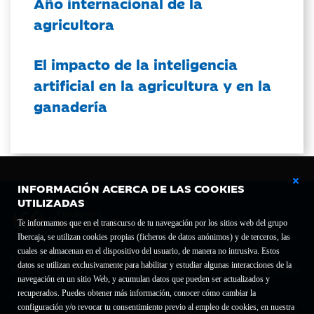
Año internacional de la
agricultora
El impacto de la inteligencia
artificial en la agricultura y en la
ganadería
INFORMACIÓN ACERCA DE LAS COOKIES
UTILIZADAS
Te informamos que en el transcurso de tu navegación por los sitios web del grupo
Ibercaja, se utilizan cookies propias (ficheros de datos anónimos) y de terceros, las
cuales se almacenan en el dispositivo del usuario, de manera no intrusiva. Estos
Fundación Bancaria Ibercaja C.I.F. G-50000652.
datos se utilizan exclusivamente para habilitar y estudiar algunas interacciones de la
Inscrita en el Registro de Fundaciones del Mº de Educación, Cultura y Deporte con el nº
navegación en un sitio Web, y acumulan datos que pueden ser actualizados y
1689.
recuperados. Puedes obtener más información, conocer cómo cambiar la
Domicilio social: Joaquín Costa, 13. 50001 Zaragoza.
configuración y/o revocar tu consentimiento previo al empleo de cookies, en nuestra
Contacto
Declaración de accesibilidad