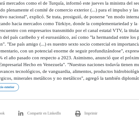
zará mercados como el de Turquía, informó este jueves la ministra del 
do plenamente el comité de comercio exterior (...) para el impulso y la
ivo nacional", explicó. Se trata, prosiguió, de ponerse "en modo intern
izando hacia mercados como Türkiye, donde la complementariedad y la 
ncuentro con empresarios transmitido por el canal estatal VTV, la titula
n del país caribeño y el euroasiático, así como "la hermandad entre los
". "Ese país amigo (...) es nuestro sexto socio comercial en importanci
mentario, con un potencial enorme de seguir profundizándose", expresó 
% el año pasado con respecto a 2023. Asimismo, anunció que el próxim
 Empresarial Hecho en Venezuela". "Nuestras naciones todavía tienen 
vances tecnológicos, de vanguardia, alimentos, productos hidrobiológico
rgicos, minerales metálicos y no metálicos", agregó la también diplomát
io exterior
ook
Compartir en LinkedIn
Imprimir