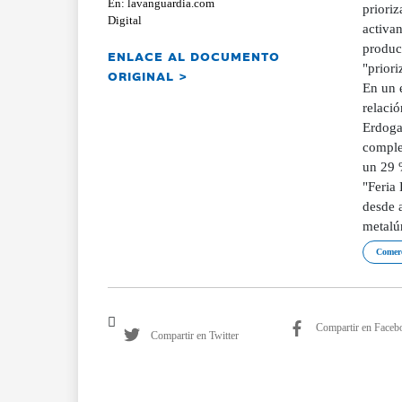
En: lavanguardia.com
priori
Digital
activan
product
ENLACE AL DOCUMENTO
"prior
ORIGINAL >
En un e
relació
Erdogan
comple
un 29 
"Feria
desde a
metalú
Comerc
Compartir en Faceb
Compartir en Twitter