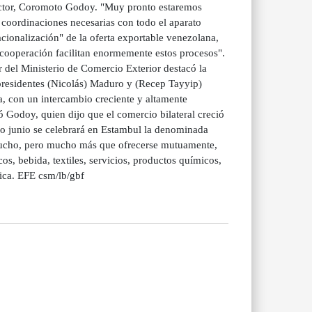
sector, Coromoto Godoy. "Muy pronto estaremos
s coordinaciones necesarias con todo el aparato
acionalización" de la oferta exportable venezolana,
cooperación facilitan enormemente estos procesos".
r del Ministerio de Comercio Exterior destacó la
 presidentes (Nicolás) Maduro y (Recep Tayyip)
a, con un intercambio creciente y altamente
Godoy, quien dijo que el comercio bilateral creció
o junio se celebrará en Estambul la denominada
mucho, pero mucho más que ofrecerse mutuamente,
s, bebida, textiles, servicios, productos químicos,
ica. EFE csm/lb/gbf