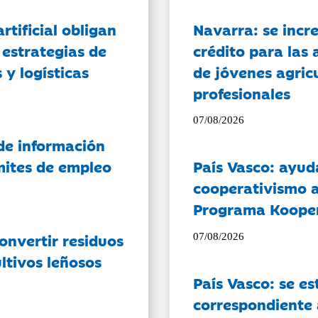
artificial obligan
Navarra: se incr
 estrategias de
crédito para las 
 y logísticas
de jóvenes agricu
profesionales
07/08/2026
de información
ámites de empleo
País Vasco: ayud
cooperativismo a
Programa Koope
onvertir residuos
07/08/2026
ltivos leñosos
País Vasco: se es
correspondiente a