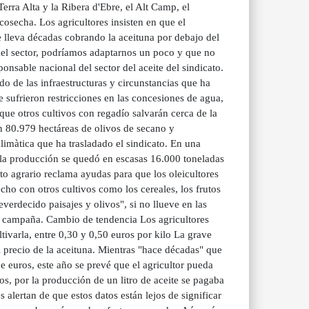
erra Alta y la Ribera d'Ebre, el Alt Camp, el
 cosecha. Los agricultores insisten en que el
e lleva décadas cobrando la aceituna por debajo del
d del sector, podríamos adaptarnos un poco y que no
onsable nacional del sector del aceite del sindicato.
o de las infraestructuras y circunstancias que ha
 sufrieron restricciones en las concesiones de agua,
e otros cultivos con regadío salvarán cerca de la
n 80.979 hectáreas de olivos de secano y
imàtica que ha trasladado el sindicato. En una
la producción se quedó en escasas 16.000 toneladas
to agrario reclama ayudas para que los oleicultores
cho con otros cultivos como los cereales, los frutos
everdecido paisajes y olivos", si no llueve en las
 campaña. Cambio de tendencia Los agricultores
tivarla, entre 0,30 y 0,50 euros por kilo La grave
el precio de la aceituna. Mientras "hace décadas" que
e euros, este año se prevé que el agricultor pueda
os, por la producción de un litro de aceite se pagaba
 alertan de que estos datos están lejos de significar