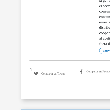
la gen
el sect
consumi
consume
euros a
distrib
cooper
al acei
fuera 
Cultivo
Compartir en Faceb
Compartir en Twitter