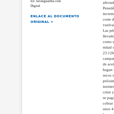
En: lavanguardia.com
afectad
Digital
Penedès
increme
ENLACE AL DOCUMENTO
coste d
ORIGINAL >
vuelvan
Las pér
llevado
como e
mitad 
23.126
campañ
de acei
hagan f
secos o
próxim
insiste
crisis 
se paga
cobrar 
unos 4 