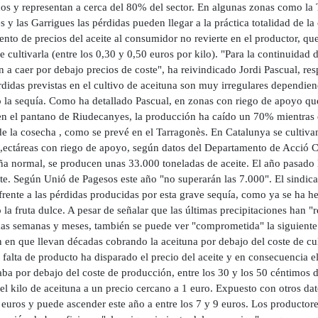
os y representan a cerca del 80% del sector. En algunas zonas como la T
 y las Garrigues las pérdidas pueden llegar a la práctica totalidad de la
nto de precios del aceite al consumidor no revierte en el productor, qu
e cultivarla (entre los 0,30 y 0,50 euros por kilo). "Para la continuida
 a caer por debajo precios de coste", ha reivindicado Jordi Pascual, resp
didas previstas en el cultivo de aceituna son muy irregulares dependiend
 la sequía. Como ha detallado Pascual, en zonas con riego de apoyo que
n el pantano de Riudecanyes, la producción ha caído un 70% mientras qu
de la cosecha , como se prevé en el Tarragonès. En Catalunya se cultiva
,ectáreas con riego de apoyo, según datos del Departamento de Acció Cl
a normal, se producen unas 33.000 toneladas de aceite. El año pasado 
te. Según Unió de Pagesos este año "no superarán las 7.000". El sindica
rente a las pérdidas producidas por esta grave sequía, como ya se ha he
 la fruta dulce. A pesar de señalar que las últimas precipitaciones han "r
as semanas y meses, también se puede ver "comprometida" la siguiente
n en que llevan décadas cobrando la aceituna por debajo del coste de cul
y falta de producto ha disparado el precio del aceite y en consecuencia 
ba por debajo del coste de producción, entre los 30 y los 50 céntimos d
el kilo de aceituna a un precio cercano a 1 euro. Expuesto con otros dat
euros y puede ascender este año a entre los 7 y 9 euros. Los productores