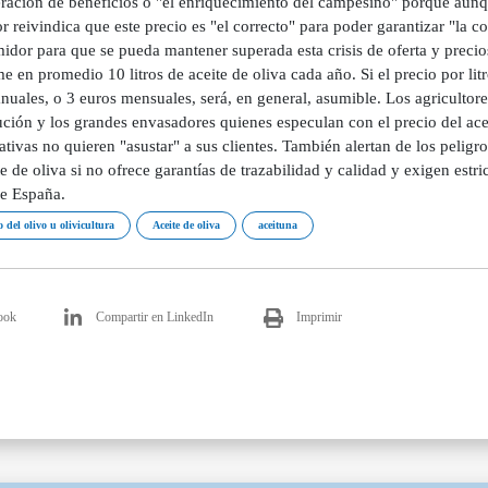
eración de beneficios o "el enriquecimiento del campesino" porque aunq
or reivindica que este precio es "el correcto" para poder garantizar "la c
dor para que se pueda mantener superada esta crisis de oferta y precios
 en promedio 10 litros de aceite de oliva cada año. Si el precio por lit
nuales, o 3 euros mensuales, será, en general, asumible. Los agriculto
ución y los grandes envasadores quienes especulan con el precio del acei
ativas no quieren "asustar" a sus clientes. También alertan de los peli
te de oliva si no ofrece garantías de trazabilidad y calidad y exigen estr
de España.
 del olivo u olivicultura
Aceite de oliva
aceituna
ook
Compartir en LinkedIn
Imprimir