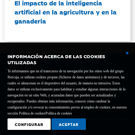
El impacto de la inteligencia
artificial en la agricultura y en la
ganadería
INFORMACIÓN ACERCA DE LAS COOKIES
UTILIZADAS
Te informamos que en el transcurso de tu navegación por los sitios web del grupo
Ibercaja, se utilizan cookies propias (ficheros de datos anónimos) y de terceros, las
cuales se almacenan en el dispositivo del usuario, de manera no intrusiva. Estos
Fundación Bancaria Ibercaja C.I.F. G-50000652.
datos se utilizan exclusivamente para habilitar y estudiar algunas interacciones de la
Inscrita en el Registro de Fundaciones del Mº de Educación, Cultura y Deporte con el nº
navegación en un sitio Web, y acumulan datos que pueden ser actualizados y
1689.
recuperados. Puedes obtener más información, conocer cómo cambiar la
Domicilio social: Joaquín Costa, 13. 50001 Zaragoza.
configuración y/o revocar tu consentimiento previo al empleo de cookies, en nuestra
Contacto
Declaración de accesibilidad
sección Política de cookies
Política de cookies
Aviso legal
Política de privacidad
Política de Cookies
CONFIGURAR
ACEPTAR