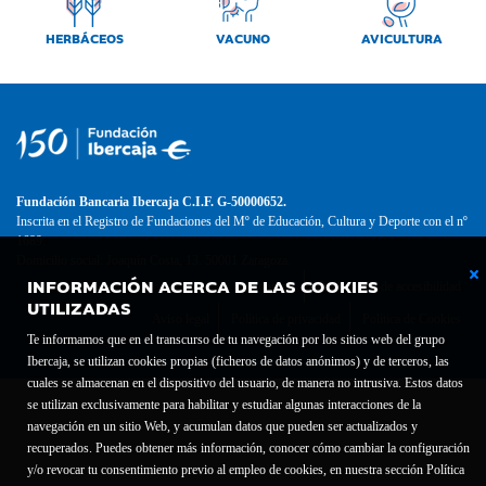
HERBÁCEOS
VACUNO
AVICULTURA
Fundación Bancaria Ibercaja C.I.F. G-50000652.
Inscrita en el Registro de Fundaciones del Mº de Educación, Cultura y Deporte con el nº
1689.
Domicilio social: Joaquín Costa, 13. 50001 Zaragoza.
INFORMACIÓN ACERCA DE LAS COOKIES
Contacto
Declaración de accesibilidad
UTILIZADAS
Aviso legal
Política de privacidad
Política de Cookies
Te informamos que en el transcurso de tu navegación por los sitios web del grupo
Ibercaja, se utilizan cookies propias (ficheros de datos anónimos) y de terceros, las
cuales se almacenan en el dispositivo del usuario, de manera no intrusiva. Estos datos
se utilizan exclusivamente para habilitar y estudiar algunas interacciones de la
navegación en un sitio Web, y acumulan datos que pueden ser actualizados y
recuperados. Puedes obtener más información, conocer cómo cambiar la configuración
y/o revocar tu consentimiento previo al empleo de cookies, en nuestra sección Política