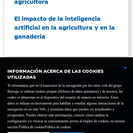
agricultora
El impacto de la inteligencia
artificial en la agricultura y en la
ganadería
INFORMACIÓN ACERCA DE LAS COOKIES
UTILIZADAS
Te informamos que en el transcurso de tu navegación por los sitios web del grupo
Ibercaja, se utilizan cookies propias (ficheros de datos anónimos) y de terceros, las
cuales se almacenan en el dispositivo del usuario, de manera no intrusiva. Estos
Fundación Bancaria Ibercaja C.I.F. G-50000652.
datos se utilizan exclusivamente para habilitar y estudiar algunas interacciones de la
Inscrita en el Registro de Fundaciones del Mº de Educación, Cultura y Deporte con el nº
navegación en un sitio Web, y acumulan datos que pueden ser actualizados y
1689.
recuperados. Puedes obtener más información, conocer cómo cambiar la
Domicilio social: Joaquín Costa, 13. 50001 Zaragoza.
configuración y/o revocar tu consentimiento previo al empleo de cookies, en nuestra
Contacto
Declaración de accesibilidad
sección Política de cookies
Política de cookies
Aviso legal
Política de privacidad
Política de Cookies