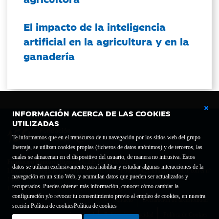
El impacto de la inteligencia
artificial en la agricultura y en la
ganadería
INFORMACIÓN ACERCA DE LAS COOKIES
UTILIZADAS
Te informamos que en el transcurso de tu navegación por los sitios web del grupo
Ibercaja, se utilizan cookies propias (ficheros de datos anónimos) y de terceros, las
cuales se almacenan en el dispositivo del usuario, de manera no intrusiva. Estos
Fundación Bancaria Ibercaja C.I.F. G-50000652.
datos se utilizan exclusivamente para habilitar y estudiar algunas interacciones de la
Inscrita en el Registro de Fundaciones del Mº de Educación, Cultura y Deporte con el nº
navegación en un sitio Web, y acumulan datos que pueden ser actualizados y
1689.
recuperados. Puedes obtener más información, conocer cómo cambiar la
Domicilio social: Joaquín Costa, 13. 50001 Zaragoza.
configuración y/o revocar tu consentimiento previo al empleo de cookies, en nuestra
Contacto
Declaración de accesibilidad
sección Política de cookies
Política de cookies
Aviso legal
Política de privacidad
Política de Cookies