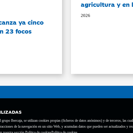
agricultura y en
2026
canza ya cinco
on 23 focos
ILIZADAS
grupo Ibercaja, se utilizan cookies propias (ficheros de datos anónimos) y de terceros, las cual
interacciones de la navegación en un sitio Web, y acumulan datos que pueden ser actualizados y
te con el nº 1689.
n nuestra sección Política de cookies
Política de cookies