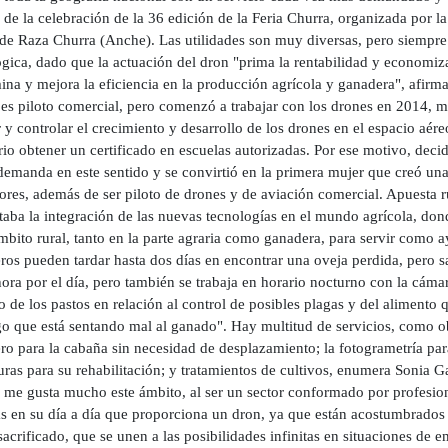
 de la celebración de la 36 edición de la Feria Churra, organizada por 
de Raza Churra (Anche). Las utilidades son muy diversas, pero siempre 
ógica, dado que la actuación del dron "prima la rentabilidad y economiz
na y mejora la eficiencia en la producción agrícola y ganadera", afirma
 es piloto comercial, pero comenzó a trabajar con los drones en 2014, 
r y controlar el crecimiento y desarrollo de los drones en el espacio aé
rio obtener un certificado en escuelas autorizadas. Por ese motivo, de
 demanda en este sentido y se convirtió en la primera mujer que creó un
ores, además de ser piloto de drones y de aviación comercial. Apuesta r
taba la integración de las nuevas tecnologías en el mundo agrícola, do
mbito rural, tanto en la parte agraria como ganadera, para servir como 
ros pueden tardar hasta dos días en encontrar una oveja perdida, pero s
ora por el día, pero también se trabaja en horario nocturno con la cámar
 de los pastos en relación al control de posibles plagas y del alimento qu
o que está sentando mal al ganado". Hay multitud de servicios, como ob
o para la cabaña sin necesidad de desplazamiento; la fotogrametría par
uras para su rehabilitación; y tratamientos de cultivos, enumera Sonia G
 me gusta mucho este ámbito, al ser un sector conformado por profesio
s en su día a día que proporciona un dron, ya que están acostumbrados a
sacrificado, que se unen a las posibilidades infinitas en situaciones de