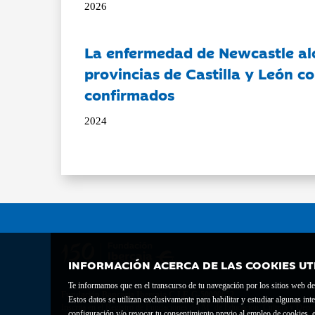
2026
La enfermedad de Newcastle al
provincias de Castilla y León c
confirmados
2024
INFORMACIÓN ACERCA DE LAS COOKIES UT
Te informamos que en el transcurso de tu navegación por los sitios web del 
Fundación Bancaria Ibercaja C.I.F. G-50000652.
Estos datos se utilizan exclusivamente para habilitar y estudiar algunas 
Inscrita en el Registro de Fundaciones del Mº de Educación, Cultura y Depor
configuración y/o revocar tu consentimiento previo al empleo de cookies, e