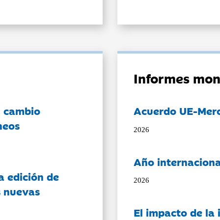
Informes mon
l cambio
Acuerdo UE-Mer
neos
2026
Año internaciona
a edición de
2026
s nuevas
El impacto de la i