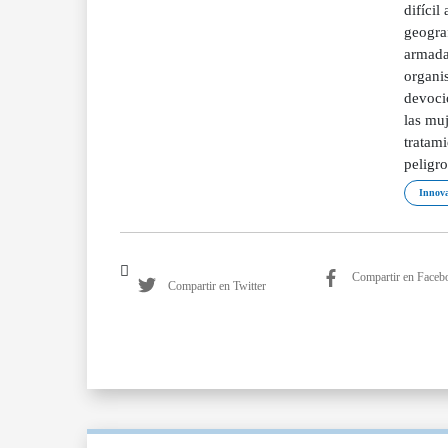
difícil
geogra
armadas
organis
devoció
las mu
tratam
peligro
Innova
Compartir en Faceb
Compartir en Twitter