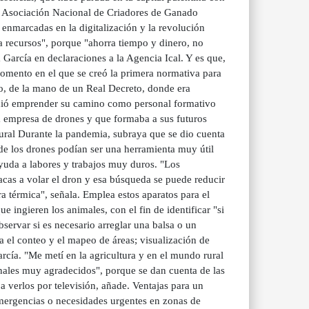
la Asociación Nacional de Criadores de Ganado
enmarcadas en la digitalización y la revolución
a recursos", porque "ahorra tiempo y dinero, no
 García en declaraciones a la Agencia Ical. Y es que,
momento en el que se creó la primera normativa para
reo, de la mano de un Real Decreto, donde era
cidió emprender su camino como personal formativo
a empresa de drones y que formaba a sus futuros
ural Durante la pandemia, subraya que se dio cuenta
nde los drones podían ser una herramienta muy útil
ayuda a labores y trabajos muy duros. "Los
acas a volar el dron y esa búsqueda se puede reducir
a térmica", señala. Emplea estos aparatos para el
e ingieren los animales, con el fin de identificar "si
servar si es necesario arreglar una balsa o un
a el conteo y el mapeo de áreas; visualización de
arcía. "Me metí en la agricultura y en el mundo rural
nales muy agradecidos", porque se dan cuenta de las
 verlos por televisión, añade. Ventajas para un
 emergencias o necesidades urgentes en zonas de