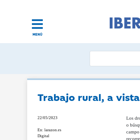
MENÚ
Trabajo rural, a vist
22/05/2023
Los dro
o búsqu
En: larazon.es
campo 
Digital
recorr