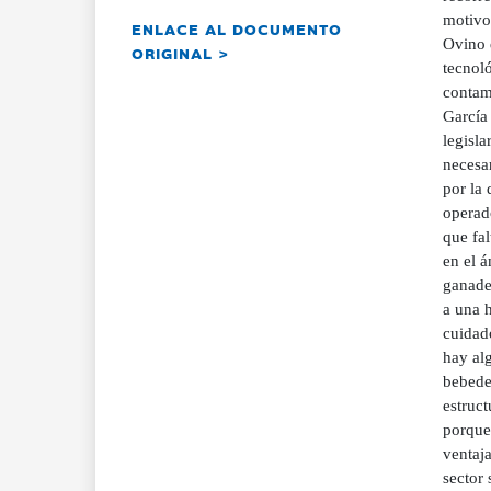
motivo
ENLACE AL DOCUMENTO
Ovino 
ORIGINAL >
tecnol
contami
García
legisla
necesa
por la
operad
que fal
en el á
ganade
a una h
cuidado
hay alg
bebeder
estruct
porque
ventaja
sector 