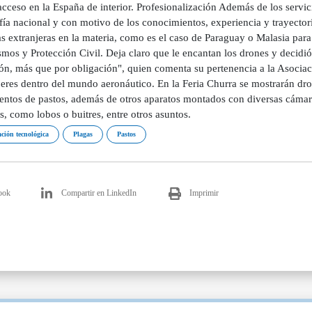
 acceso en la España de interior. Profesionalización Además de los servic
fía nacional y con motivo de los conocimientos, experiencia y trayector
 extranjeras en la materia, como es el caso de Paraguay o Malasia para 
mos y Protección Civil. Deja claro que le encantan los drones y decidió 
n, más que por obligación", quien comenta su pertenencia a la Asociació
jeres dentro del mundo aeronáutico. En la Feria Churra se mostrarán dr
ientos de pastos, además de otros aparatos montados con diversas cámar
s, como lobos o buitres, entre otros asuntos.
ción tecnológica
Plagas
Pastos
ook
Compartir en LinkedIn
Imprimir